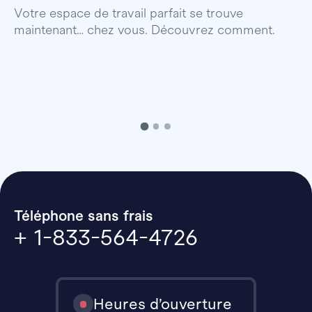
p
Votre espace de travail parfait se trouve
maintenant… chez vous. Découvrez comment.
Téléphone sans frais
+ 1-833-564-4726
Heures d’ouverture