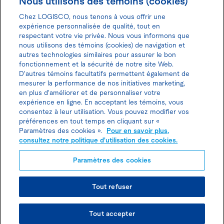
Nous utilisons des témoins (cookies)
Chez LOGISCO, nous tenons à vous offrir une
expérience personnalisée de qualité, tout en
respectant votre vie privée. Nous vous informons que
nous utilisons des témoins (cookies) de navigation et
Donnez votre avis pour gagner 100$
autres technologies similaires pour assurer le bon
fonctionnement et la sécurité de notre site Web.
D'autres témoins facultatifs permettent également de
mesurer la performance de nos initiatives marketing,
en plus d'améliorer et de personnaliser votre
expérience en ligne. En acceptant les témoins, vous
Politique d'utilisation des cookies
consentez à leur utilisation. Vous pouvez modifier vos
préférences en tout temps en cliquant sur «
Politique de protection des
Paramètres des cookies ».
Pour en savoir plus,
consultez notre politique d'utilisation des cookies.
renseignements personnels
Paramètres des cookies
Tout refuser
© TOUS DROITS RÉSERVÉS LOGISCO 2026
Tout accepter