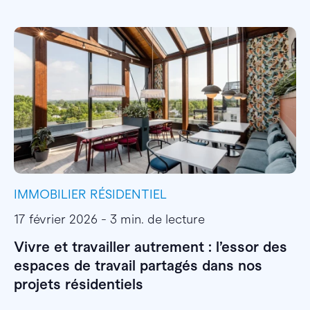
IMMOBILIER RÉSIDENTIEL
I
17 février 2026 - 3 min. de lecture
1
Vivre et travailler autrement : l’essor des
E
espaces de travail partagés dans nos
l
projets résidentiels
E