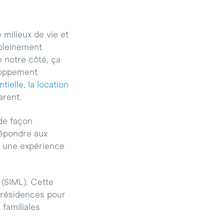
 milieux de vie et
 pleinement
e notre côté, ça
loppement
ntielle
, la
location
arent.
de façon
répondre aux
t une expérience
(SIML). Cette
 résidences pour
familiales