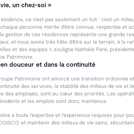
vie, un chez-soi »
ésidence, ce n’est pas seulement un toit : c’est un milie
ù chaque personne mérite d’être connue, respectée et 
la gestion de ces résidences représente une grande res
r, et nous avons très hâte d’être sur le terrain, à la r
illes et des équipes », souligne Nathalie Paré, président
pe Patrimoine.
 en douceur et dans la continuité
upe Patrimoine ont amorcé une transition ordonnée et 
ntinuité des services, la stabilité des milieux de vie et l
ue des employés, sont au cœur des priorités. Les opérati
résidents et les emplois sont donc maintenus.
ne a toute l’expertise et l’expérience requises pour pour
ISCO et maintenir des milieux de vie sains, sécuritaires