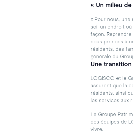
« Un milieu de 
« Pour nous, une r
soi, un endroit o
façon. Reprendre 
nous prenons à cœu
résidents, des fam
générale du Grou
Une transition
LOGISCO et le Gro
assurent que la co
résidents, ainsi q
les services aux 
Le Groupe Patrimoi
des équipes de LOG
vivre.