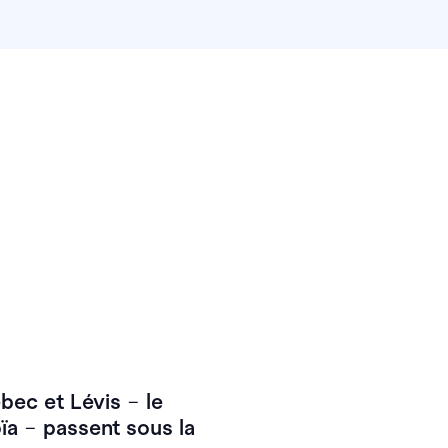
ébec et Lévis
–
le
oïa
–
passent sous la