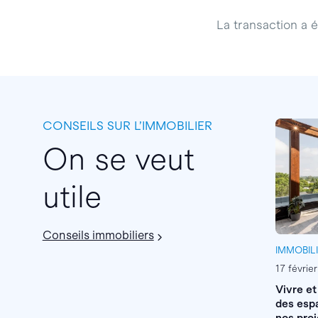
La transaction a ét
CONSEILS SUR L’IMMOBILIER
On se veut
utile
Conseils immobiliers
IMMOBIL
17 févrie
Vivre et
des espa
nos proj