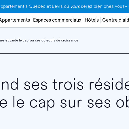
appartement à Québec et Lévis où
vous
serez bien chez vous–
Appartements
Espaces commerciaux
Hôtels
Centre d'ai
s et garde le cap sur ses objectifs de croissance
d ses trois résid
e le cap sur ses o