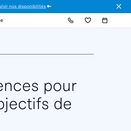
Voir nos disponibilités
🔑
de
ences pour
bjectifs de