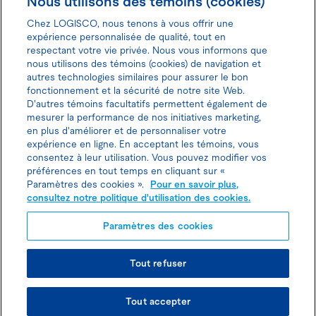
Nous utilisons des témoins (cookies)
Chez LOGISCO, nous tenons à vous offrir une
expérience personnalisée de qualité, tout en
respectant votre vie privée. Nous vous informons que
nous utilisons des témoins (cookies) de navigation et
Donnez votre avis pour gagner 100$
autres technologies similaires pour assurer le bon
fonctionnement et la sécurité de notre site Web.
D'autres témoins facultatifs permettent également de
mesurer la performance de nos initiatives marketing,
en plus d'améliorer et de personnaliser votre
expérience en ligne. En acceptant les témoins, vous
Politique d'utilisation des cookies
consentez à leur utilisation. Vous pouvez modifier vos
préférences en tout temps en cliquant sur «
Politique de protection des
Paramètres des cookies ».
Pour en savoir plus,
consultez notre politique d'utilisation des cookies.
renseignements personnels
Paramètres des cookies
Tout refuser
© TOUS DROITS RÉSERVÉS LOGISCO 2026
Tout accepter