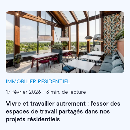
IMMOBILIER RÉSIDENTIEL
I
17 février 2026 - 3 min. de lecture
1
Vivre et travailler autrement : l’essor des
E
espaces de travail partagés dans nos
l
projets résidentiels
E