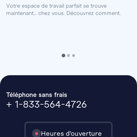
p
Votre espace de travail parfait se trouve
maintenant… chez vous. Découvrez comment.
Téléphone sans frais
+ 1-833-564-4726
Heures d’ouverture