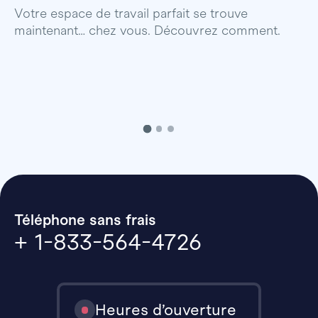
p
Votre espace de travail parfait se trouve
maintenant… chez vous. Découvrez comment.
Téléphone sans frais
+ 1-833-564-4726
Heures d’ouverture