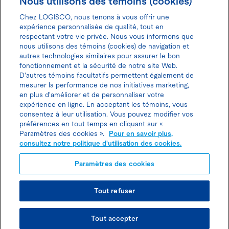
Nous utilisons des témoins (cookies)
Chez LOGISCO, nous tenons à vous offrir une
expérience personnalisée de qualité, tout en
respectant votre vie privée. Nous vous informons que
nous utilisons des témoins (cookies) de navigation et
Donnez votre avis pour gagner 100$
autres technologies similaires pour assurer le bon
fonctionnement et la sécurité de notre site Web.
D'autres témoins facultatifs permettent également de
mesurer la performance de nos initiatives marketing,
en plus d'améliorer et de personnaliser votre
expérience en ligne. En acceptant les témoins, vous
Politique d'utilisation des cookies
consentez à leur utilisation. Vous pouvez modifier vos
préférences en tout temps en cliquant sur «
Politique de protection des
Paramètres des cookies ».
Pour en savoir plus,
consultez notre politique d'utilisation des cookies.
renseignements personnels
Paramètres des cookies
Tout refuser
© TOUS DROITS RÉSERVÉS LOGISCO 2026
Tout accepter