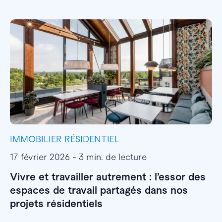
IMMOBILIER RÉSIDENTIEL
I
17 février 2026 - 3 min. de lecture
1
Vivre et travailler autrement : l’essor des
E
espaces de travail partagés dans nos
l
projets résidentiels
E