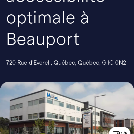
optimale à
Beauport
720 Rue d'Everell, Québec, Québec, G1C 0N2
1/5