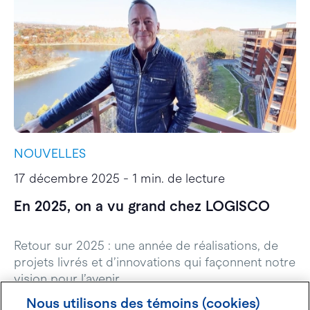
NOUVELLES
I
17 décembre 2025 - 1 min. de lecture
1
En 2025, on a vu grand chez LOGISCO
P
d
Retour sur 2025 : une année de réalisations, de
projets livrés et d’innovations qui façonnent notre
D
vision pour l’avenir.
l
c
Nous utilisons des témoins (cookies)