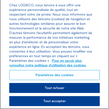
c
Chez LOGISCO, nous tenons à vous offrir une
expérience personnalisée de qualité, tout en
respectant votre vie privée. Nous vous informons que
nous utilisons des témoins (cookies) de navigation et
autres technologies similaires pour assurer le bon
fonctionnement et la sécurité de notre site Web.
D'autres témoins facultatifs permettent également de
mesurer la performance de nos initiatives marketing,
en plus d'améliorer et de personnaliser votre
expérience en ligne. En acceptant les témoins, vous
Téléphone sans frais
consentez à leur utilisation. Vous pouvez modifier vos
+ 1-833-564-4726
préférences en tout temps en cliquant sur «
Paramètres des cookies ».
Pour en savoir plus,
consultez notre politique d'utilisation des cookies.
Paramètres des cookies
Heures d’ouverture
Joindre un conseiller à la location
Tout refuser
Voir les disponibilités
Support
Tout accepter