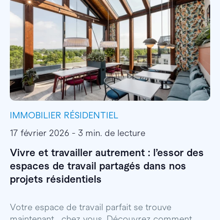
IMMOBILIER RÉSIDENTIEL
I
17 février 2026 - 3 min. de lecture
1
Vivre et travailler autrement : l’essor des
E
espaces de travail partagés dans nos
l
projets résidentiels
E
p
Votre espace de travail parfait se trouve
maintenant… chez vous. Découvrez comment.