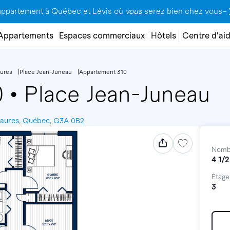
appartement à Québec et Lévis où
vous
serez bien chez vous–
Appartements
Espaces commerciaux
Hôtels
Centre d'ai
ures
Place Jean-Juneau
Appartement 310
0
•
Place Jean-Juneau
smaures, Québec, G3A 0B2
Nomb
4 1/2
Étage
3