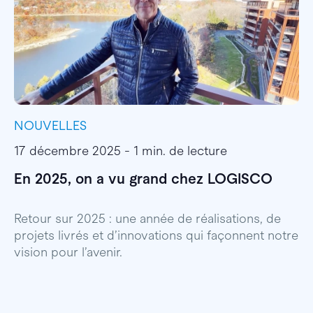
NOUVELLES
I
17 décembre 2025 - 1 min. de lecture
1
En 2025, on a vu grand chez LOGISCO
E
l
Retour sur 2025 : une année de réalisations, de
projets livrés et d’innovations qui façonnent notre
E
vision pour l’avenir.
p