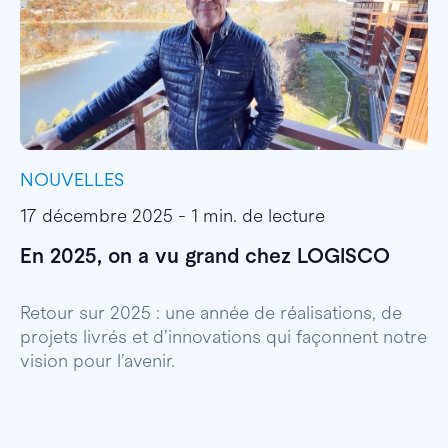
NOUVELLES
I
17 décembre 2025 - 1 min. de lecture
1
En 2025, on a vu grand chez LOGISCO
E
l
Retour sur 2025 : une année de réalisations, de
projets livrés et d’innovations qui façonnent notre
E
vision pour l’avenir.
p