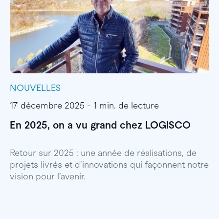
NOUVELLES
I
17 décembre 2025 - 1 min. de lecture
1
En 2025, on a vu grand chez LOGISCO
E
l
Retour sur 2025 : une année de réalisations, de
projets livrés et d’innovations qui façonnent notre
E
vision pour l’avenir.
p