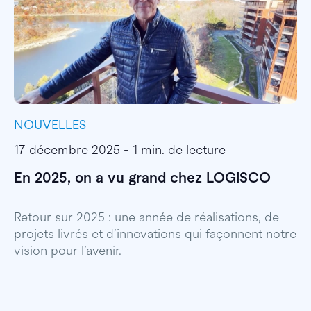
NOUVELLES
I
17 décembre 2025 - 1 min. de lecture
1
En 2025, on a vu grand chez LOGISCO
E
l
Retour sur 2025 : une année de réalisations, de
projets livrés et d’innovations qui façonnent notre
E
vision pour l’avenir.
p