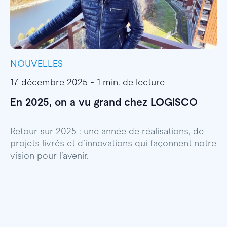
NOUVELLES
I
17 décembre 2025 - 1 min. de lecture
1
En 2025, on a vu grand chez LOGISCO
E
l
Retour sur 2025 : une année de réalisations, de
projets livrés et d’innovations qui façonnent notre
E
vision pour l’avenir.
p