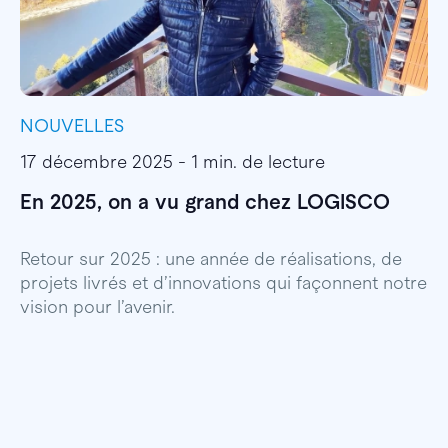
NOUVELLES
I
17 décembre 2025 - 1 min. de lecture
1
En 2025, on a vu grand chez LOGISCO
E
l
Retour sur 2025 : une année de réalisations, de
projets livrés et d’innovations qui façonnent notre
E
vision pour l’avenir.
p