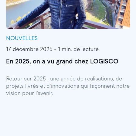
NOUVELLES
I
17 décembre 2025 - 1 min. de lecture
1
En 2025, on a vu grand chez LOGISCO
E
l
Retour sur 2025 : une année de réalisations, de
projets livrés et d’innovations qui façonnent notre
E
vision pour l’avenir.
p