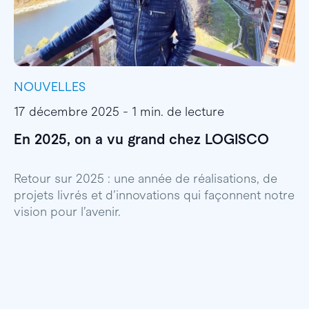
NOUVELLES
I
17 décembre 2025 - 1 min. de lecture
1
En 2025, on a vu grand chez LOGISCO
E
l
Retour sur 2025 : une année de réalisations, de
projets livrés et d’innovations qui façonnent notre
E
vision pour l’avenir.
p