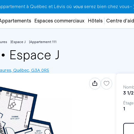
appartement à Québec et Lévis où
vous
serez bien chez vous–
Appartements
Espaces commerciaux
Hôtels
Centre d'ai
ures
Espace J
Appartement 111
1
•
Espace J
smaures, Québec, G3A 0R5
Nomb
3 1/2
Étage
1