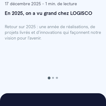
17 décembre 2025 - 1 min. de lecture
1
En 2025, on a vu grand chez LOGISCO
E
l
Retour sur 2025 : une année de réalisations, de
projets livrés et d’innovations qui façonnent notre
E
vision pour l’avenir.
p