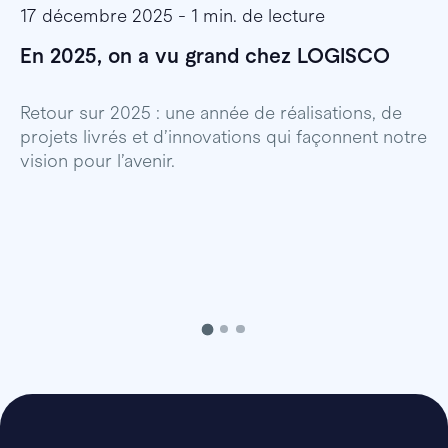
17 décembre 2025 - 1 min. de lecture
1
En 2025, on a vu grand chez LOGISCO
E
l
Retour sur 2025 : une année de réalisations, de
projets livrés et d’innovations qui façonnent notre
E
vision pour l’avenir.
p