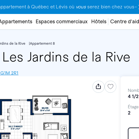
appartement à Québec et Lévis où
vous
serez bien chez vous–
Appartements
Espaces commerciaux
Hôtels
Centre d'ai
rdins de la Rive
Appartement 8
Les Jardins de la Rive
, G1M 2R1
Nomb
4 1/2
Étage
2