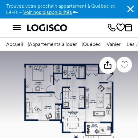
Trouvez votre prochain appartement à Québec et
Lévis –
Voir nos disponibilités
🔑
Accueil
Appartements à louer
Québec
Vanier
Les J