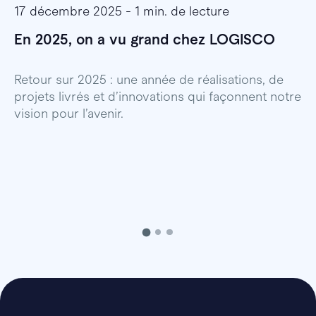
17 décembre 2025 - 1 min. de lecture
1
En 2025, on a vu grand chez LOGISCO
E
l
Retour sur 2025 : une année de réalisations, de
projets livrés et d’innovations qui façonnent notre
E
vision pour l’avenir.
p