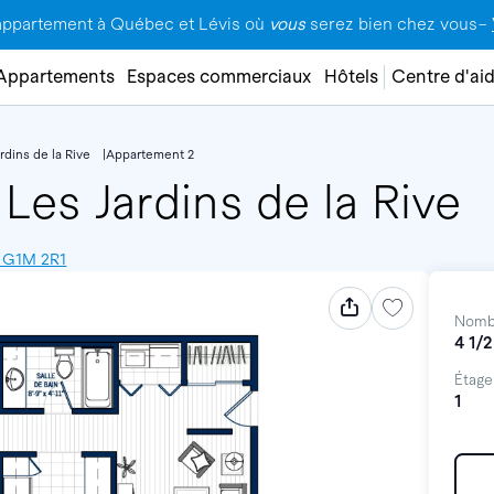
appartement à Québec et Lévis où
vous
serez bien chez vous–
Appartements
Espaces commerciaux
Hôtels
Centre d'ai
rdins de la Rive
Appartement 2
Les Jardins de la Rive
, G1M 2R1
Nomb
4 1/2
Étage
1