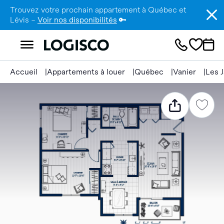
Trouvez votre prochain appartement à Québec et
Lévis –
Voir nos disponibilités
🔑
Accueil
Appartements à louer
Québec
Vanier
Les J