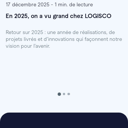
17 décembre 2025 - 1 min. de lecture
1
En 2025, on a vu grand chez LOGISCO
E
l
Retour sur 2025 : une année de réalisations, de
projets livrés et d’innovations qui façonnent notre
E
vision pour l’avenir.
p