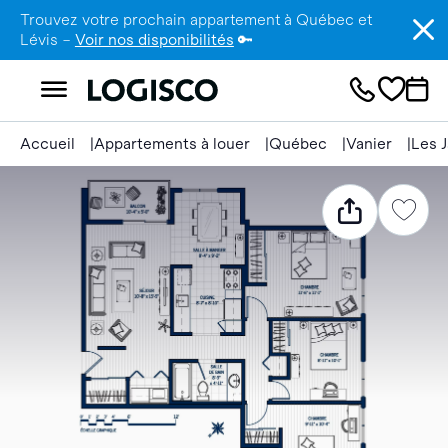
Trouvez votre prochain appartement à Québec et
Lévis –
Voir nos disponibilités
🔑
Accueil
Appartements à louer
Québec
Vanier
Les J