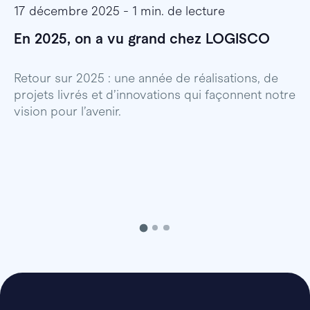
17 décembre 2025 - 1 min. de lecture
1
En 2025, on a vu grand chez LOGISCO
E
l
Retour sur 2025 : une année de réalisations, de
projets livrés et d’innovations qui façonnent notre
E
vision pour l’avenir.
p