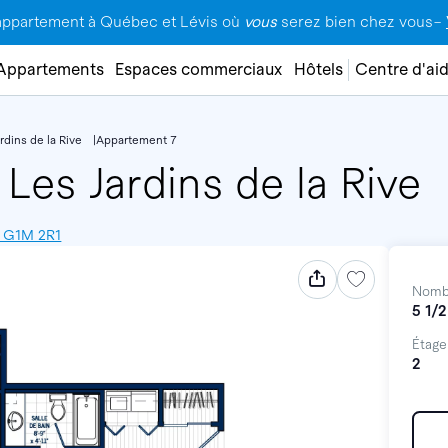
appartement à Québec et Lévis où
vous
serez bien chez vous–
Appartements
Espaces commerciaux
Hôtels
Centre d'ai
rdins de la Rive
Appartement 7
Les Jardins de la Rive
, G1M 2R1
Nomb
5 1/2
Étage
2