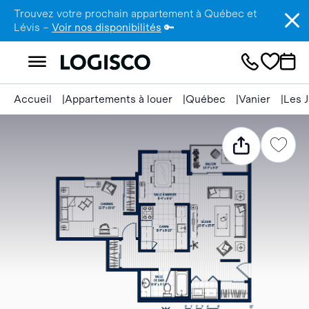
Trouvez votre prochain appartement à Québec et
Lévis –
Voir nos disponibilités
🔑
Accueil
Appartements à louer
Québec
Vanier
Les J