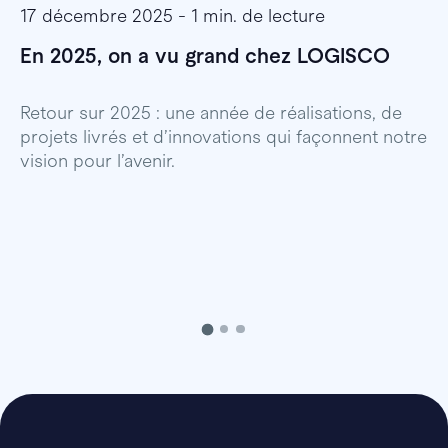
17 décembre 2025 - 1 min. de lecture
1
En 2025, on a vu grand chez LOGISCO
E
l
Retour sur 2025 : une année de réalisations, de
projets livrés et d’innovations qui façonnent notre
E
vision pour l’avenir.
p