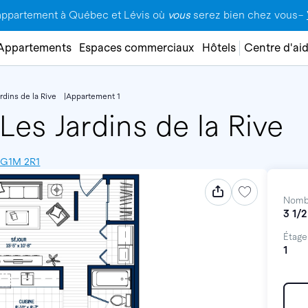
appartement à Québec et Lévis où
vous
serez bien chez vous–
Appartements
Espaces commerciaux
Hôtels
Centre d'ai
rdins de la Rive
Appartement 1
Les Jardins de la Rive
, G1M 2R1
Nomb
3 1/2
Étage
1