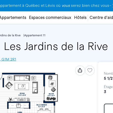
appartement à Québec et Lévis où
vous
serez bien chez vous–
Appartements
Espaces commerciaux
Hôtels
Centre d'ai
rdins de la Rive
Appartement 11
•
Les Jardins de la Rive
c, G1M 2R1
Nomb
5 1/2
Étage
3