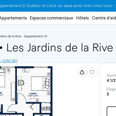
appartement à Québec et Lévis où
vous
serez bien chez vous–
Appartements
Espaces commerciaux
Hôtels
Centre d'ai
rdins de la Rive
Appartement 10
•
Les Jardins de la Rive
c, G1M 2R1
Nomb
4 1/2
Étage
3