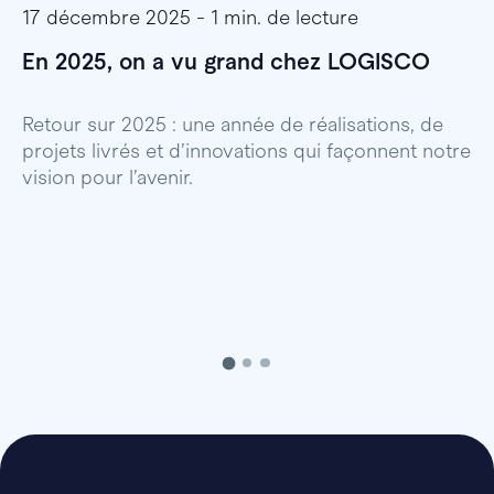
17 décembre 2025 - 1 min. de lecture
1
En 2025, on a vu grand chez LOGISCO
E
l
Retour sur 2025 : une année de réalisations, de
projets livrés et d’innovations qui façonnent notre
E
vision pour l’avenir.
p