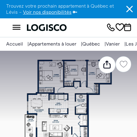
Trouvez votre prochain appartement à Québec et
Lévis –
Voir nos disponibilités
🔑
Accueil
Appartements à louer
Québec
Vanier
Les J