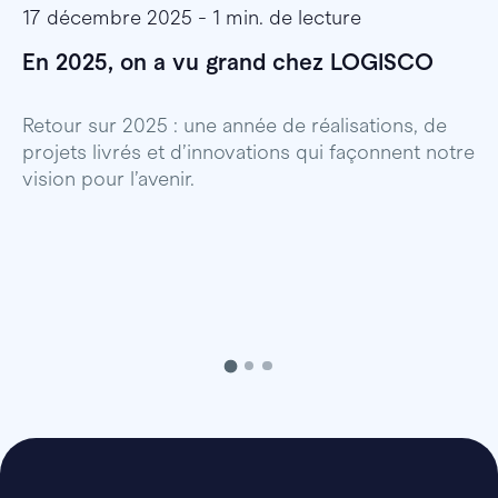
17 décembre 2025 - 1 min. de lecture
1
En 2025, on a vu grand chez LOGISCO
E
l
Retour sur 2025 : une année de réalisations, de
projets livrés et d’innovations qui façonnent notre
E
vision pour l’avenir.
p