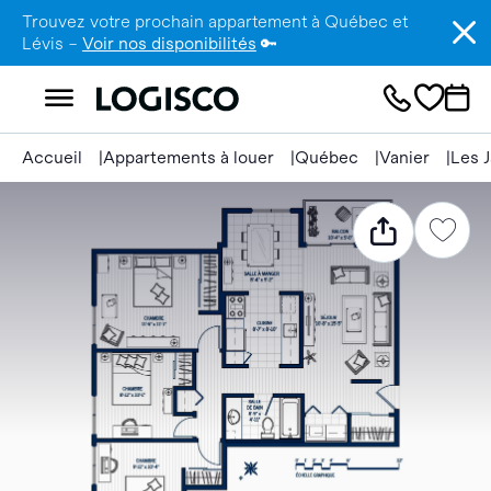
Trouvez votre prochain appartement à Québec et
Lévis –
Voir nos disponibilités
🔑
Accueil
Appartements à louer
Québec
Vanier
Les J