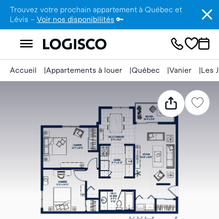
Trouvez votre prochain appartement à Québec et
Lévis –
Voir nos disponibilités
🔑
Accueil
Appartements à louer
Québec
Vanier
Les J