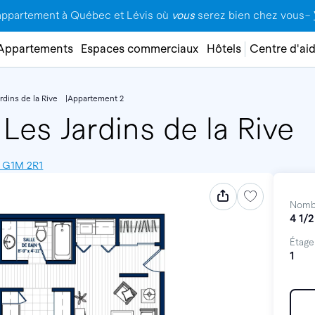
appartement à Québec et Lévis où
vous
serez bien chez vous–
Appartements
Espaces commerciaux
Hôtels
Centre d'ai
rdins de la Rive
Appartement 2
Les Jardins de la Rive
, G1M 2R1
Nomb
4 1/2
Étage
1