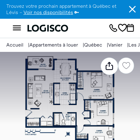
Trouvez votre prochain appartement à Québec et
Lévis –
Voir nos disponibilités
🔑
Accueil
Appartements à louer
Québec
Vanier
Les J