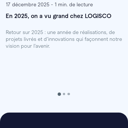
17 décembre 2025 - 1 min. de lecture
1
En 2025, on a vu grand chez LOGISCO
E
l
Retour sur 2025 : une année de réalisations, de
projets livrés et d’innovations qui façonnent notre
E
vision pour l’avenir.
p