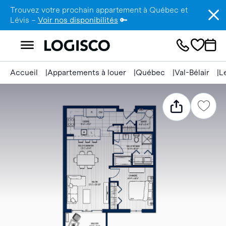
Trouvez votre prochain appartement à Québec et
Lévis –
Voir nos disponibilités
🔑
Accueil
Appartements à louer
Québec
Val-Bélair
L