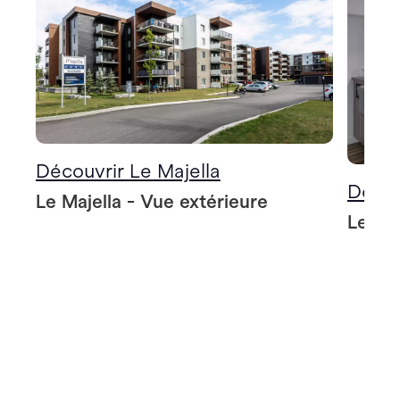
Découvrir Le Majella
Décou
Le Majella - Vue extérieure
Le Maj