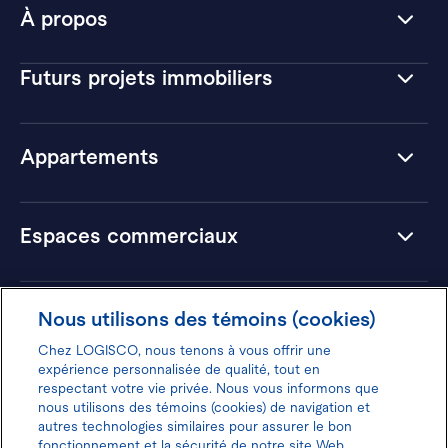
À propos
Futurs projets immobiliers
Appartements
Espaces commerciaux
Hôtels
Nous utilisons des témoins (cookies)
Chez LOGISCO, nous tenons à vous offrir une
expérience personnalisée de qualité, tout en
respectant votre vie privée. Nous vous informons que
nous utilisons des témoins (cookies) de navigation et
Donnez votre avis pour gagner 100$
autres technologies similaires pour assurer le bon
fonctionnement et la sécurité de notre site Web.