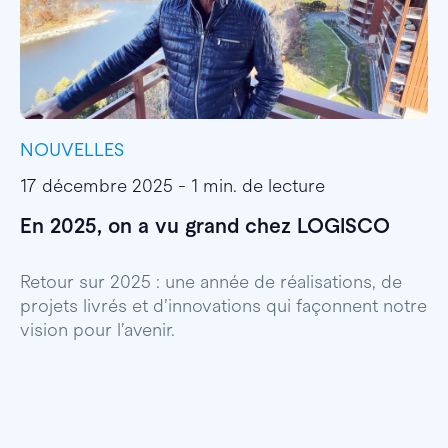
NOUVELLES
I
17 décembre 2025 - 1 min. de lecture
1
En 2025, on a vu grand chez LOGISCO
E
l
Retour sur 2025 : une année de réalisations, de
projets livrés et d’innovations qui façonnent notre
E
vision pour l’avenir.
p