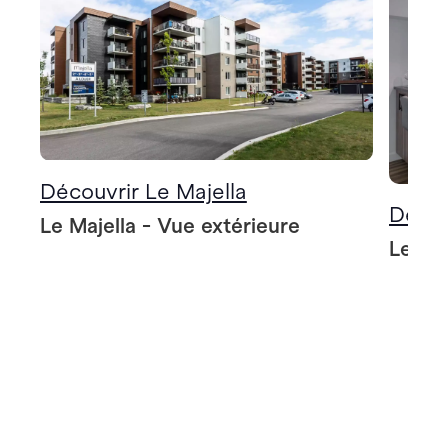
Découvrir Le Majella
Décou
Le Majella - Vue extérieure
Le Maj