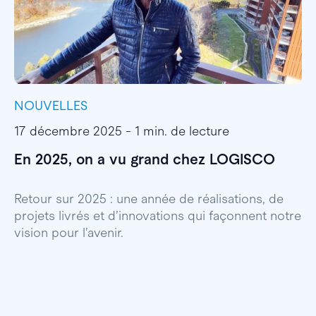
NOUVELLES
I
17 décembre 2025 - 1 min. de lecture
1
En 2025, on a vu grand chez LOGISCO
E
l
Retour sur 2025 : une année de réalisations, de
projets livrés et d’innovations qui façonnent notre
E
vision pour l’avenir.
p