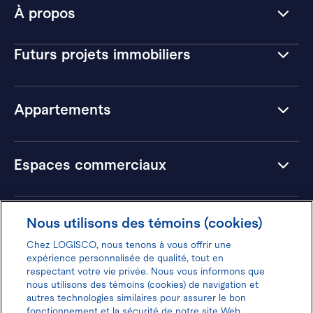
À propos
Futurs projets immobiliers
Appartements
Espaces commerciaux
Hôtels
Nous utilisons des témoins (cookies)
Chez LOGISCO, nous tenons à vous offrir une
expérience personnalisée de qualité, tout en
respectant votre vie privée. Nous vous informons que
nous utilisons des témoins (cookies) de navigation et
Donnez votre avis pour gagner 100$
autres technologies similaires pour assurer le bon
fonctionnement et la sécurité de notre site Web.