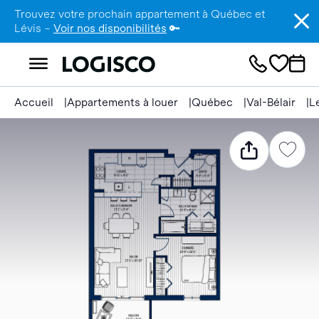
Trouvez votre prochain appartement à Québec et
Lévis –
Voir nos disponibilités
🔑
Accueil
Appartements à louer
Québec
Val-Bélair
L