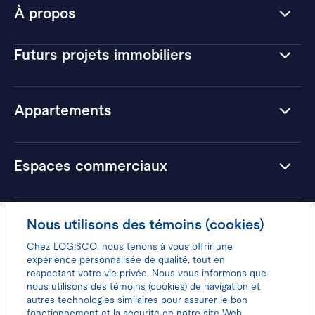
À propos
Futurs projets immobiliers
Appartements
Espaces commerciaux
Hôtels
Nous utilisons des témoins (cookies)
Chez LOGISCO, nous tenons à vous offrir une
expérience personnalisée de qualité, tout en
respectant votre vie privée. Nous vous informons que
nous utilisons des témoins (cookies) de navigation et
Donnez votre avis pour gagner 100$
autres technologies similaires pour assurer le bon
fonctionnement et la sécurité de notre site Web.