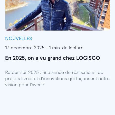
NOUVELLES
I
17 décembre 2025 - 1 min. de lecture
1
En 2025, on a vu grand chez LOGISCO
E
l
Retour sur 2025 : une année de réalisations, de
projets livrés et d’innovations qui façonnent notre
E
vision pour l’avenir.
p