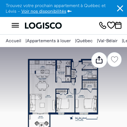
Trouvez votre prochain appartement à Québec et
Lévis –
Voir nos disponibilités
🔑
Accueil
Appartements à louer
Québec
Val-Bélair
L