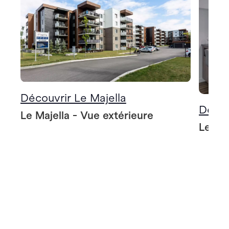
Découvrir Le Majella
Décou
Le Majella - Vue extérieure
Le Maj