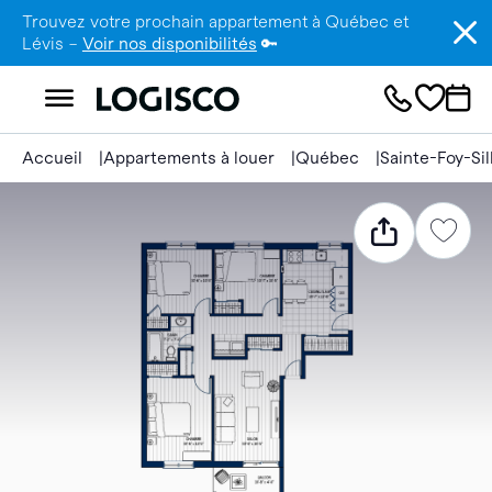
Trouvez votre prochain appartement à Québec et
Lévis –
Voir nos disponibilités
🔑
Accueil
Appartements à louer
Québec
Sainte-Foy-Si