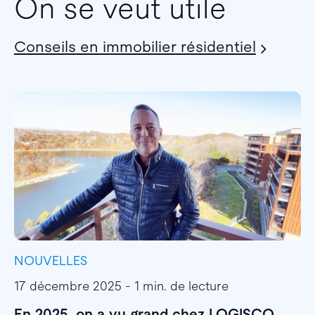
On se veut utile
Conseils en immobilier résidentiel
NOUVELLES
I
17 décembre 2025 - 1 min. de lecture
1
En 2025, on a vu grand chez LOGISCO
E