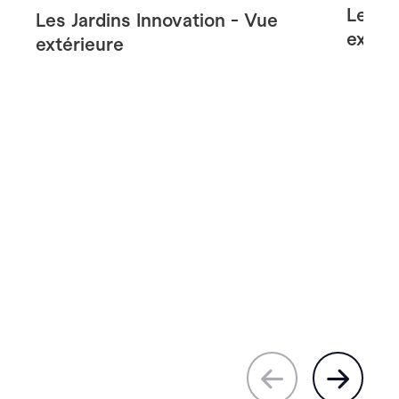
Les Ja
Les Jardins Innovation - Vue
extér
extérieure