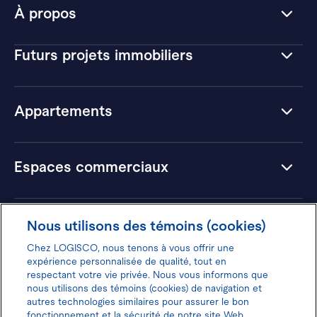
À propos
Futurs projets immobiliers
Appartements
Espaces commerciaux
Hôtels
Nous utilisons des témoins (cookies)
Chez LOGISCO, nous tenons à vous offrir une
expérience personnalisée de qualité, tout en
respectant votre vie privée. Nous vous informons que
nous utilisons des témoins (cookies) de navigation et
Donnez votre avis pour gagner 100$
autres technologies similaires pour assurer le bon
fonctionnement et la sécurité de notre site Web.