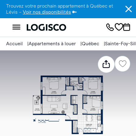
Trouvez votre prochain appartement à Québec et
Lévis –
Voir nos disponibilités
🔑
Accueil
Appartements à louer
Québec
Sainte-Foy-Si