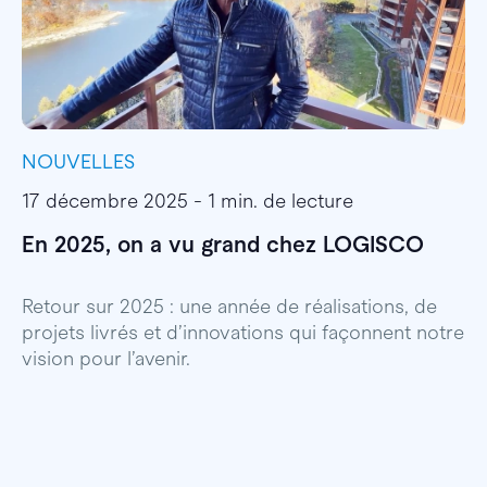
NOUVELLES
I
17 décembre 2025 - 1 min. de lecture
1
En 2025, on a vu grand chez LOGISCO
E
l
Retour sur 2025 : une année de réalisations, de
projets livrés et d’innovations qui façonnent notre
E
vision pour l’avenir.
p