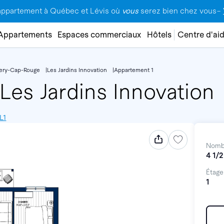
appartement à Québec et Lévis où
vous
serez bien chez vous–
Appartements
Espaces commerciaux
Hôtels
Centre d'ai
lery-Cap-Rouge
Les Jardins Innovation
Appartement 1
Les Jardins Innovation
L1
Nomb
4 1/2
Étage
1