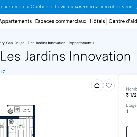
appartement à Québec et Lévis où
vous
serez bien chez vous–
Appartements
Espaces commerciaux
Hôtels
Centre d'ai
lery-Cap-Rouge
Les Jardins Innovation
Appartement 1
Les Jardins Innovation
4J7
Nomb
3 1/2
Étage
1