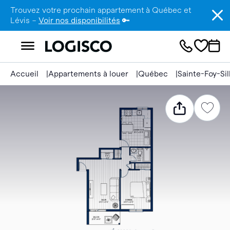
Trouvez votre prochain appartement à Québec et
Lévis –
Voir nos disponibilités
🔑
Accueil
Appartements à louer
Québec
Sainte-Foy-Si