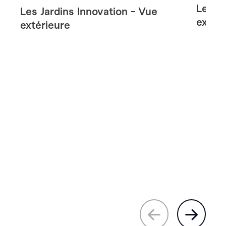
Les Ja
Les Jardins Innovation - Vue
extér
extérieure