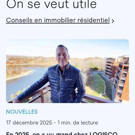
On se veut utile
Conseils en immobilier résidentiel
NOUVELLES
I
17 décembre 2025 - 1 min. de lecture
1
En 2025, on a vu grand chez LOGISCO
E