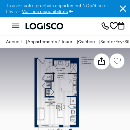
Trouvez votre prochain appartement à Québec et
Lévis –
Voir nos disponibilités
🔑
Accueil
Appartements à louer
Québec
Sainte-Foy-Si