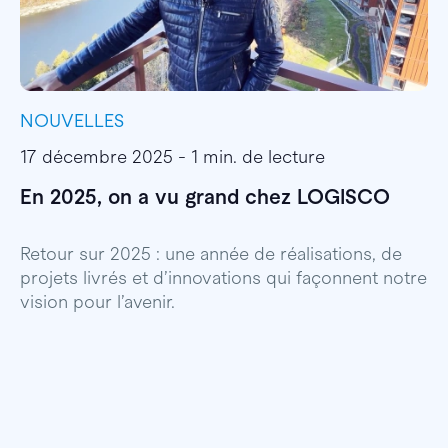
NOUVELLES
I
17 décembre 2025 - 1 min. de lecture
1
En 2025, on a vu grand chez LOGISCO
E
l
Retour sur 2025 : une année de réalisations, de
projets livrés et d’innovations qui façonnent notre
E
vision pour l’avenir.
p