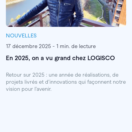
NOUVELLES
I
17 décembre 2025 - 1 min. de lecture
1
En 2025, on a vu grand chez LOGISCO
E
l
Retour sur 2025 : une année de réalisations, de
projets livrés et d’innovations qui façonnent notre
E
vision pour l’avenir.
p