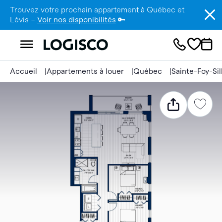
Trouvez votre prochain appartement à Québec et
Lévis –
Voir nos disponibilités
🔑
Accueil
Appartements à louer
Québec
Sainte-Foy-Si