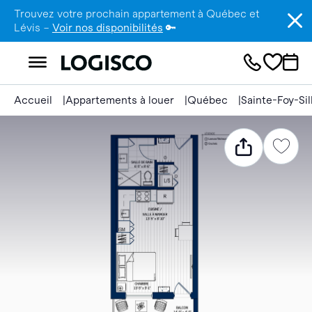
Trouvez votre prochain appartement à Québec et
Lévis –
Voir nos disponibilités
🔑
Accueil
Appartements à louer
Québec
Sainte-Foy-Si