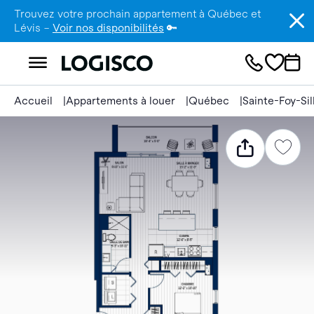
Trouvez votre prochain appartement à Québec et
Lévis –
Voir nos disponibilités
🔑
Accueil
Appartements à louer
Québec
Sainte-Foy-Si