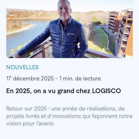
NOUVELLES
I
17 décembre 2025 - 1 min. de lecture
1
En 2025, on a vu grand chez LOGISCO
E
l
Retour sur 2025 : une année de réalisations, de
projets livrés et d’innovations qui façonnent notre
E
vision pour l’avenir.
p