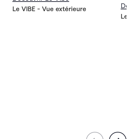
Décou
Le VIBE - Vue extérieure
Le VIB