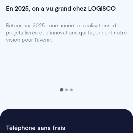
En 2025, on a vu grand chez LOGISCO
E
l
Retour sur 2025 : une année de réalisations, de
projets livrés et d’innovations qui façonnent notre
E
vision pour l’avenir.
p
Téléphone sans frais