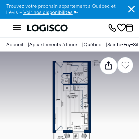
Trouvez votre prochain appartement à Québec et
Lévis –
Voir nos disponibilités
🔑
Accueil
Appartements à louer
Québec
Sainte-Foy-Si