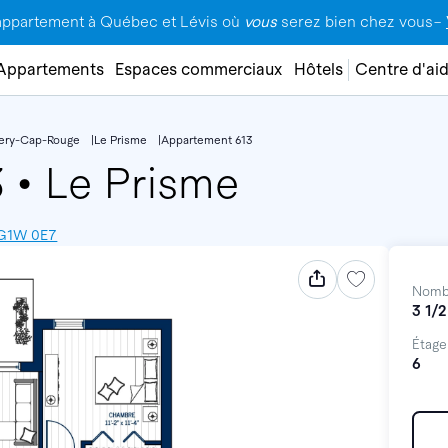
appartement à Québec et Lévis où
vous
serez bien chez vous–
Appartements
Espaces commerciaux
Hôtels
Centre d'ai
lery-Cap-Rouge
Le Prisme
Appartement 613
3
•
Le Prisme
 G1W 0E7
Nomb
3 1/2
Étage
6