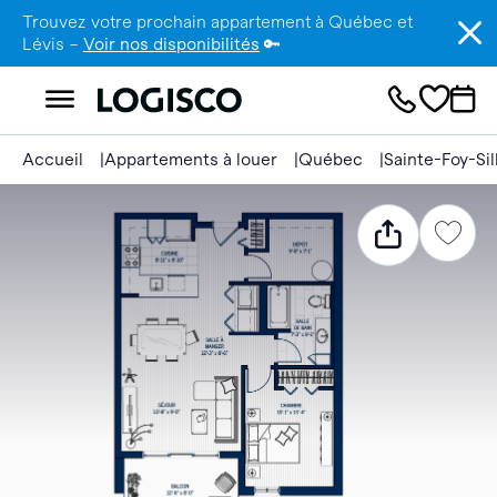
Trouvez votre prochain appartement à Québec et
Lévis –
Voir nos disponibilités
🔑
Accueil
Appartements à louer
Québec
Sainte-Foy-Si