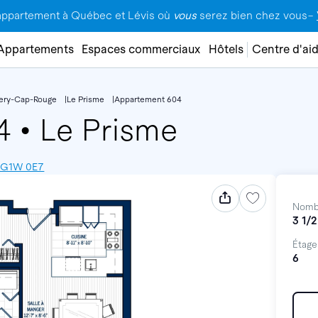
appartement à Québec et Lévis où
vous
serez bien chez vous–
Appartements
Espaces commerciaux
Hôtels
Centre d'ai
lery-Cap-Rouge
Le Prisme
Appartement 604
04
•
Le Prisme
, G1W 0E7
Nomb
3 1/2
Étage
6