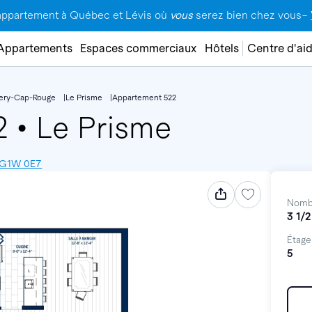
appartement à Québec et Lévis où
vous
serez bien chez vous–
Appartements
Espaces commerciaux
Hôtels
Centre d'ai
lery-Cap-Rouge
Le Prisme
Appartement 522
22
•
Le Prisme
, G1W 0E7
Nomb
3 1/2
Étage
5